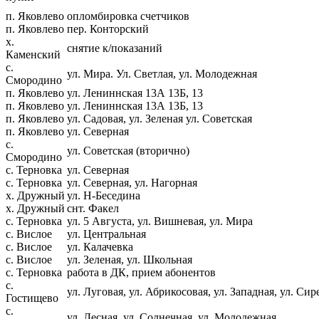
п. Яковлево
опломбировка счетчиков
п. Яковлево
пер. Конторский
х.
снятие к/показаний
Каменский
с.
ул. Мира. Ул. Светлая, ул. Молодежная
Смородино
п. Яковлево
ул. Лениннская 13А 13Б, 13
п. Яковлево
ул. Лениннская 13А 13Б, 13
п. Яковлево
ул. Садовая, ул. Зеленая ул. Советская
п. Яковлево
ул. Северная
с.
ул. Советская (вторично)
Смородино
с. Терновка
ул. Северная
с. Терновка
ул. Северная, ул. Нагорная
х. Дружный
ул. Н-Беседина
х. Дружный
снт. Факел
с. Терновка
ул. 5 Августа, ул. Вишневая, ул. Мира
с. Вислое
ул. Центральная
с. Вислое
ул. Калачевка
с. Вислое
ул. Зеленая, ул. Школьная
с. Терновка
работа в ДК, прием абонентов
с.
ул. Луговая, ул. Абрикосовая, ул. Западная, ул. Сир
Гостищево
с.
ул. Лесная, ул. Солнечная, ул. Молодежная