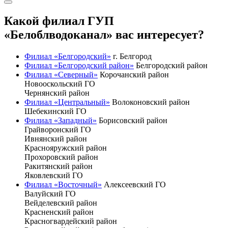
Какой филиал ГУП
«Белоблводоканал» вас интересует?
Филиал «Белгородский»
г. Белгород
Филиал «Белгородский район»
Белгородский район
Филиал «Северный»
Корочанский район
Новооскольский ГО
Чернянский район
Филиал «Центральный»
Волоконовский район
Шебекинский ГО
Филиал «Западный»
Борисовский район
Грайворонский ГО
Ивнянский район
Краснояружский район
Прохоровский район
Ракитянский район
Яковлевский ГО
Филиал «Восточный»
Алексеевский ГО
Валуйский ГО
Вейделевский район
Красненский район
Красногвардейский район