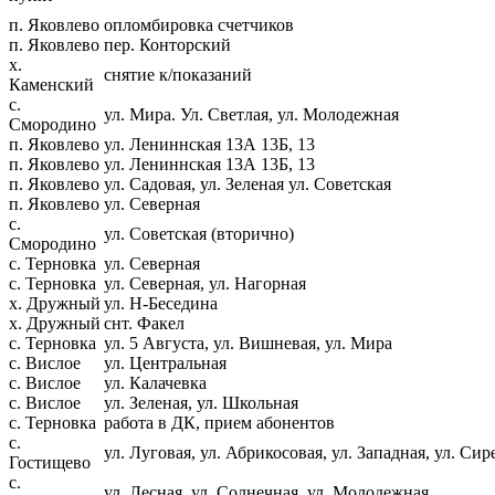
п. Яковлево
опломбировка счетчиков
п. Яковлево
пер. Конторский
х.
снятие к/показаний
Каменский
с.
ул. Мира. Ул. Светлая, ул. Молодежная
Смородино
п. Яковлево
ул. Лениннская 13А 13Б, 13
п. Яковлево
ул. Лениннская 13А 13Б, 13
п. Яковлево
ул. Садовая, ул. Зеленая ул. Советская
п. Яковлево
ул. Северная
с.
ул. Советская (вторично)
Смородино
с. Терновка
ул. Северная
с. Терновка
ул. Северная, ул. Нагорная
х. Дружный
ул. Н-Беседина
х. Дружный
снт. Факел
с. Терновка
ул. 5 Августа, ул. Вишневая, ул. Мира
с. Вислое
ул. Центральная
с. Вислое
ул. Калачевка
с. Вислое
ул. Зеленая, ул. Школьная
с. Терновка
работа в ДК, прием абонентов
с.
ул. Луговая, ул. Абрикосовая, ул. Западная, ул. Сир
Гостищево
с.
ул. Лесная, ул. Солнечная, ул. Молодежная