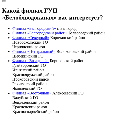
Какой филиал ГУП
«Белоблводоканал» вас интересует?
Филиал «Белгородский»
г. Белгород
Филиал «Белгородский район»
Белгородский район
Филиал «Северный»
Корочанский район
Новооскольский ГО
Чернянский район
Филиал «Центральный»
Волоконовский район
Шебекинский ГО
Филиал «Западный»
Борисовский район
Грайворонский ГО
Ивнянский район
Краснояружский район
Прохоровский район
Ракитянский район
Яковлевский ГО
Филиал «Восточный»
Алексеевский ГО
Валуйский ГО
Вейделевский район
Красненский район
Красногвардейский район