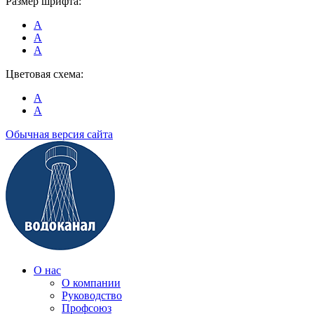
Размер шрифта:
A
A
A
Цветовая схема:
A
A
Обычная версия сайта
О нас
О компании
Руководство
Профсоюз