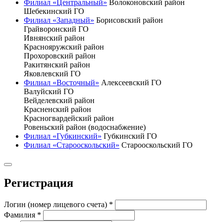
Филиал «Центральный»
Волоконовский район
Шебекинский ГО
Филиал «Западный»
Борисовский район
Грайворонский ГО
Ивнянский район
Краснояружский район
Прохоровский район
Ракитянский район
Яковлевский ГО
Филиал «Восточный»
Алексеевский ГО
Валуйский ГО
Вейделевский район
Красненский район
Красногвардейский район
Ровеньский район (водоснабжение)
Филиал «Губкинский»
Губкинский ГО
Филиал «Старооскольский»
Старооскольский ГО
Регистрация
Логин (номер лицевого счета)
*
Фамилия
*