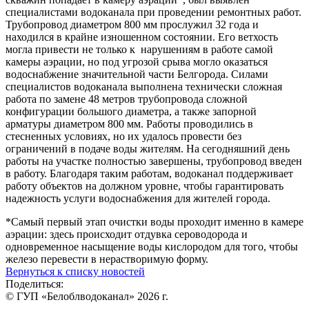
специалистами водоканала при проведении ремонтных работ.
Трубопровод диаметром 800 мм прослужил 32 года и
находился в крайне изношенном состоянии. Его ветхость
могла привести не только к нарушениям в работе самой
камеры аэрации, но под угрозой срыва могло оказаться
водоснабжение значительной части Белгорода. Силами
специалистов водоканала выполнена технически сложная
работа по замене 48 метров трубопровода сложной
конфигурации большого диаметра, а также запорной
арматуры диаметром 800 мм. Работы проводились в
стесненных условиях, но их удалось провести без
ограничений в подаче воды жителям. На сегодняшний день
работы на участке полностью завершены, трубопровод введен
в работу. Благодаря таким работам, водоканал поддерживает
работу объектов на должном уровне, чтобы гарантировать
надежность услуги водоснабжения для жителей города.
*Самый первый этап очистки воды проходит именно в камере
аэрации: здесь происходит отдувка сероводорода и
одновременное насыщение воды кислородом для того, чтобы
железо перевести в нерастворимую форму.
Вернуться к списку новостей
Поделиться:
© ГУП «Белоблводоканал» 2026 г.