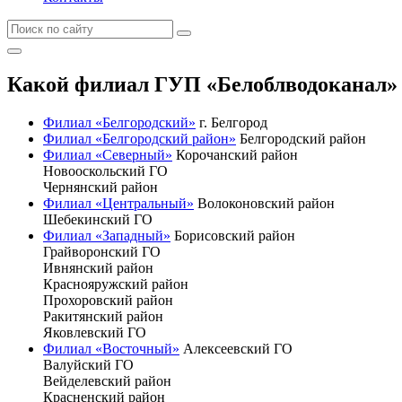
Какой филиал ГУП «Белоблводоканал» 
Филиал «Белгородский»
г. Белгород
Филиал «Белгородский район»
Белгородский район
Филиал «Северный»
Корочанский район
Новооскольский ГО
Чернянский район
Филиал «Центральный»
Волоконовский район
Шебекинский ГО
Филиал «Западный»
Борисовский район
Грайворонский ГО
Ивнянский район
Краснояружский район
Прохоровский район
Ракитянский район
Яковлевский ГО
Филиал «Восточный»
Алексеевский ГО
Валуйский ГО
Вейделевский район
Красненский район