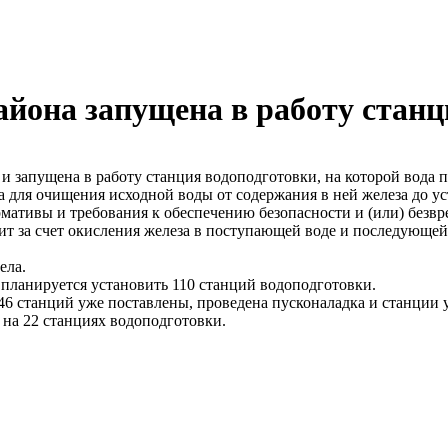
айона запущена в работу стан
и запущена в работу станция водоподготовки, на которой вода 
а для очищения исходной воды от содержания в ней железа до 
мативы и требования к обеспечению безопасности и (или) безвр
т за счет окисления железа в поступающей воде и последующе
ела.
 планируется установить 110 станций водоподготовки.
 46 станций уже поставлены, проведена пусконаладка и станции 
на 22 станциях водоподготовки.