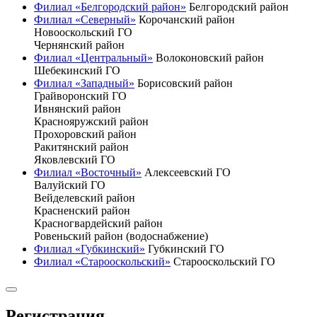
Филиал «Белгородский район»
Белгородский район
Филиал «Северный»
Корочанский район
Новооскольский ГО
Чернянский район
Филиал «Центральный»
Волоконовский район
Шебекинский ГО
Филиал «Западный»
Борисовский район
Грайворонский ГО
Ивнянский район
Краснояружский район
Прохоровский район
Ракитянский район
Яковлевский ГО
Филиал «Восточный»
Алексеевский ГО
Валуйский ГО
Вейделевский район
Красненский район
Красногвардейский район
Ровеньский район (водоснабжение)
Филиал «Губкинский»
Губкинский ГО
Филиал «Старооскольский»
Старооскольский ГО
Регистрация