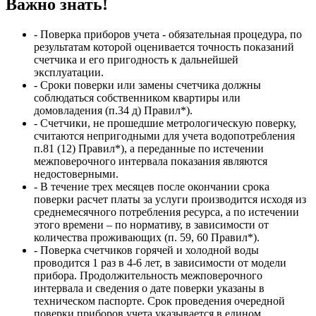
Важно знать!
- Поверка приборов учета - обязательная процедура, по
результатам которой оценивается точность показаний
счетчика и его пригодность к дальнейшей
эксплуатации.
- Сроки поверки или замены счетчика должны
соблюдаться собственником квартиры или
домовладения (п.34 д) Правил*).
- Счетчики, не прошедшие метрологическую поверку,
считаются непригодными для учета водопотребления
п.81 (12) Правил*), а переданные по истечении
межповерочного интервала показания являются
недостоверными.
- В течение трех месяцев после окончании срока
поверки расчет платы за услуги производится исходя из
среднемесячного потребления ресурса, а по истечении
этого времени – по нормативу, в зависимости от
количества проживающих (п. 59, 60 Правил*).
- Поверка счетчиков горячей и холодной воды
проводится 1 раз в 4-6 лет, в зависимости от модели
прибора. Продолжительность межповерочного
интервала и сведения о дате поверки указаны в
техническом паспорте. Срок проведения очередной
поверки приборов учета указывается в едином