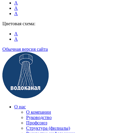
A
A
A
Цветовая схема:
A
A
Обычная версия сайта
О нас
О компании
Руководство
Профсоюз
Структура (филиалы)