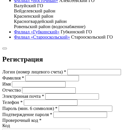
Филиал «Восточный»
Алексеевский ГО
Валуйский ГО
Вейделевский район
Красненский район
Красногвардейский район
Ровеньский район (водоснабжение)
Филиал «Губкинский»
Губкинский ГО
Филиал «Старооскольский»
Старооскольский ГО
Регистрация
Логин (номер лицевого счета)
*
Фамилия
*
Имя
Отчество
Электронная почта
*
Телефон
*
Пароль (мин. 6 символов)
*
Подтверждение пароля
*
Проверочный код
*
Код