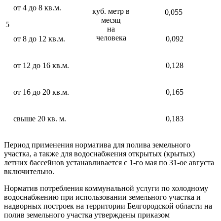
от 4 до 8 кв.м.
куб. метр в
0,055
месяц
5
на
человека
от 8 до 12 кв.м.
0,092
от 12 до 16 кв.м.
0,128
от 16 до 20 кв.м.
0,165
свыше 20 кв. м.
0,183
Период применения норматива для полива земельного
участка, а также для водоснабжения открытых (крытых)
летних бассейнов устанавливается с 1-го мая по 31-ое августа
включительно.
Норматив потребления коммунальной услуги по холодному
водоснабжению при использовании земельного участка и
надворных построек на территории Белгородской области на
полив земельного участка утверждены приказом