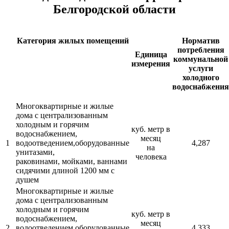
Белгородской области
Категория жилых помещений
Норматив
потребления
Единица
коммунальной
измерения
услуги
холодного
водоснабжения
Многоквартирные и жилые
дома с централизованным
холодным и горячим
куб. метр в
водоснабжением,
месяц
1
водоотведением,оборудованные
4,287
на
унитазами,
человека
раковинами, мойками, ваннами
сидячими длиной 1200 мм с
душем
Многоквартирные и жилые
дома с централизованным
холодным и горячим
куб. метр в
водоснабжением,
месяц
2
водоотведением,оборудованные
4,333