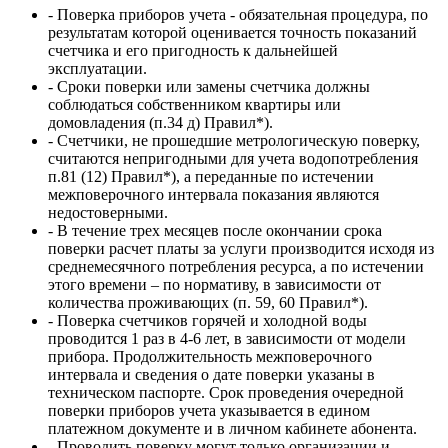
- Поверка приборов учета - обязательная процедура, по
результатам которой оценивается точность показаний
счетчика и его пригодность к дальнейшей
эксплуатации.
- Сроки поверки или замены счетчика должны
соблюдаться собственником квартиры или
домовладения (п.34 д) Правил*).
- Счетчики, не прошедшие метрологическую поверку,
считаются непригодными для учета водопотребления
п.81 (12) Правил*), а переданные по истечении
межповерочного интервала показания являются
недостоверными.
- В течение трех месяцев после окончании срока
поверки расчет платы за услуги производится исходя из
среднемесячного потребления ресурса, а по истечении
этого времени – по нормативу, в зависимости от
количества проживающих (п. 59, 60 Правил*).
- Поверка счетчиков горячей и холодной воды
проводится 1 раз в 4-6 лет, в зависимости от модели
прибора. Продолжительность межповерочного
интервала и сведения о дате поверки указаны в
техническом паспорте. Срок проведения очередной
поверки приборов учета указывается в едином
платежном документе и в личном кабинете абонента.
- Проводить поверку могут только организации и