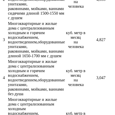
на
унитазами,
человека
раковинами, мойками, ваннами
сидячими длиной 1500-1550 мм
с душем
Многоквартирные и жилые
дома с централизованным
холодным и горячим
куб. метр в
водоснабжением,
месяц
3
4,827
водоотведением,оборудованные
на
унитазами,
человека
раковинами, мойками, ваннами
длиной 1650-1700 мм с душем
Многоквартирные и жилые
дома с централизованным
холодным и горячим
куб. метр в
водоснабжением,
месяц
4
3,047
водоотведением,оборудованные
на
унитазами,
человека
раковинами, мойками, ваннами
без душа
Многоквартирные и жилые
дома с централизованным
холодным
водоснабжением,
куб. метр в