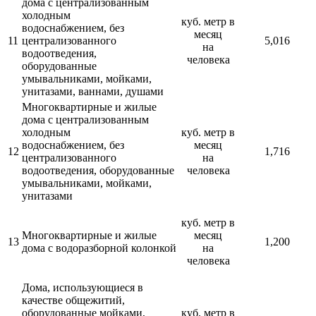
дома с централизованным
холодным
куб. метр в
водоснабжением, без
месяц
11
централизованного
5,016
на
водоотведения,
человека
оборудованные
умывальниками, мойками,
унитазами, ваннами, душами
Многоквартирные и жилые
дома с централизованным
холодным
куб. метр в
водоснабжением, без
месяц
12
1,716
централизованного
на
водоотведения, оборудованные
человека
умывальниками, мойками,
унитазами
куб. метр в
Многоквартирные и жилые
месяц
13
1,200
дома с водоразборной колонкой
на
человека
Дома, использующиеся в
качестве общежитий,
оборудованные мойками,
куб. метр в