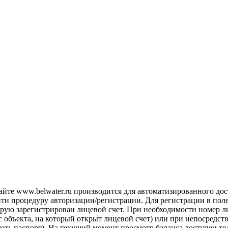
айте www.belwater.ru производится для автоматизированного до
йти процедуру авторизации/регистрации. Для регистрации в пол
рую зарегистрирован лицевой счет. При необходимости номер ли
 объекта, на который открыт лицевой счет) или при непосредст
иметь паспорт). На текущий момент просмотр баланса доступен 