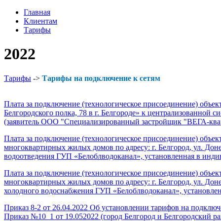
Главная
Клиентам
Тарифы
2022
Тарифы
->
Тарифы на подключение к сетям
Плата за подключение (технологическое присоединение) объек
Белгородского полка, 78 в г. Белгороде» к централизованной
(заявитель ООО "Специализированный застройщик "ВЕГА-ква
Плата за подключение (технологическое присоединение) объ
многоквартирных жилых домов по адресу: г. Белгород, ул. Дон
водоотведения ГУП «Белоблводоканал», установленная в инди
Плата за подключение (технологическое присоединение) объ
многоквартирных жилых домов по адресу: г. Белгород, ул. Дон
холодного водоснабжения ГУП «Белоблводоканал», установле
Приказ 8-2 от 26.04.2022 Об установлении тарифов на подкл
Приказ №10_1 от 19.052022 (город Белгород и Белгородский р