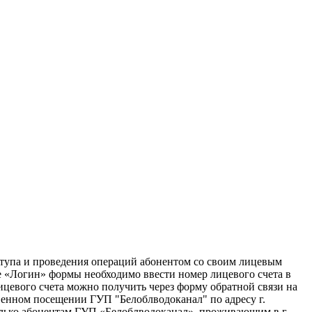
ступа и проведения операций абонентом со своим лицевым
е «Логин» формы необходимо ввести номер лицевого счета в
цевого счета можно получить через форму обратной связи на
венном посещении ГУП "Белоблводоканал" по адресу г.
только абонентам ГУП «Белоблводоканал», проживающим в г.