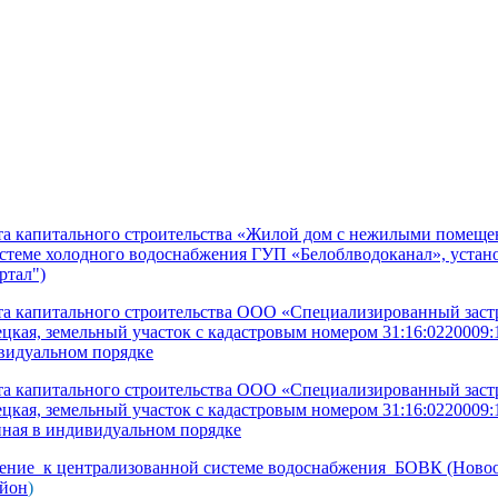
та капитального строительства «Жилой дом с нежилыми помещен
 системе холодного водоснабжения ГУП «Белоблводоканал», уста
ртал")
екта капитального строительства ООО «Специализированный з
ецкая, земельный участок с кадастровым номером 31:16:0220009
видуальном порядке
екта капитального строительства ООО «Специализированный з
ецкая, земельный участок с кадастровым номером 31:16:0220009
нная в индивидуальном порядке
ючение к централизованной системе водоснабжения_БОВК (Ново
айон
)