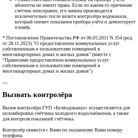
абоненты не имеют права. Если по каким-то причинам
счетчик неисправен, его замена производится
исключительно после визита контролёра водоканала,
который снимет показания прибора учёта и демонтирует
пломбу.
* Постановление Правительства РФ от 06.05.2011 N 354 (ред.
от 28.11.2023) "О предоставлении коммунальных услуг
собственникам и пользователям помещений в
многоквартирных домах и жилых домов" (вместе с
"Правилами предоставления коммунальных услуг
собственникам и пользователям помещений в
многоквартирных домах и жилых домов")
Вызвать контролёра
Вызов контролёра ГУП «Белводоканал» осуществляется для
опломбировки счётчика холодного водоснабжения, а также
для контроля показаний счётчика.
Контролёр свяжется с Вами по указанному Вами номеру
телефона.