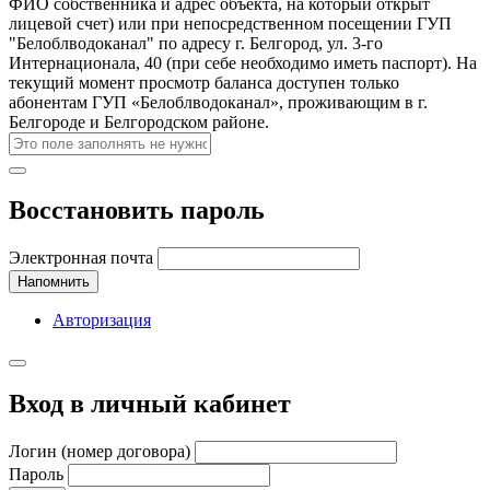
ФИО собственника и адрес объекта, на который открыт
лицевой счет) или при непосредственном посещении ГУП
"Белоблводоканал" по адресу г. Белгород, ул. 3-го
Интернационала, 40 (при себе необходимо иметь паспорт). На
текущий момент просмотр баланса доступен только
абонентам ГУП «Белоблводоканал», проживающим в г.
Белгороде и Белгородском районе.
Восстановить пароль
Электронная почта
Напомнить
Авторизация
Вход в личный кабинет
Логин (номер договора)
Пароль