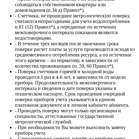
соблюдаться собственником квартиры или
домовладения (п.34 д) Правил*).
- Счетчики, не прошедшие метрологическую поверку,
считаются непригодными для учета водопотребления
п.81 (12) Правил*), а переданные по истечении
межповерочного интервала показания являются
недостоверными.
- В течение трех месяцев после окончании срока
поверки расчет платы за услуги производится исходя из
среднемесячного потребления ресурса, а по истечении
этого времени – по нормативу, в зависимости от
количества проживающих (п. 59, 60 Правил*).
- Поверка счетчиков горячей и холодной воды
проводится 1 раз в 4-6 лет, в зависимости от модели
прибора. Продолжительность межповерочного
интервала и сведения о дате поверки указаны в
техническом паспорте. Срок проведения очередной
поверки приборов учета указывается в едином
платежном документе и в личном кабинете абонента.
- Проводить поверку могут только организации и
специалисты, аттестованные государственной
метрологической службой.
- При необходимости Вы можете выполнить замену
прибора учета
- Самостоятельно снимать пломбу на приборе учета