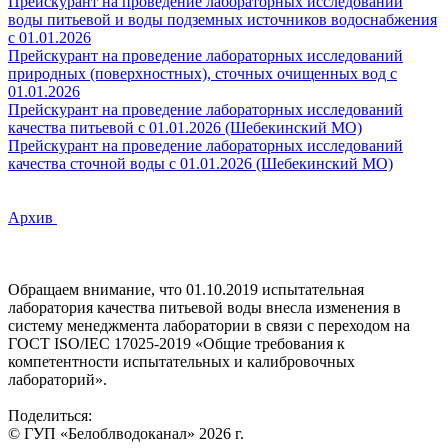
Прейскурант на проведение лабораторных исследований
воды питьевой и воды подземных источников водоснабжения
с 01.01.2026
Прейскурант на проведение лабораторных исследований
природных (поверхностных), сточных очищенных вод с
01.01.2026
Прейскурант на проведение лабораторных исследований
качества питьевой с 01.01.2026 (Шебекинский МО)
Прейскурант на проведение лабораторных исследований
качества сточной воды с 01.01.2026 (Шебекинский МО)
Архив
Обращаем внимание, что 01.10.2019 испытательная
лаборатория качества питьевой воды внесла изменения в
систему менеджмента лаборатории в связи с переходом на
ГОСТ ISO/IEC 17025-2019 «Общие требования к
компетентности испытательных и калибровочных
лабораторий».
Поделиться:
© ГУП «Белоблводоканал» 2026 г.