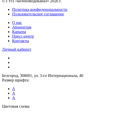
© ГУП «Белоблводоканал» 2026 г.
Политика конфиденциальности
Пользовательское соглашение
О нас
Абонентам
Карьера
Пресс-центр
Контакты
Личный кабинет
Белгород, 308001, ул. 3-го Интернационала, 40
Размер шрифта:
A
A
A
Цветовая схема: