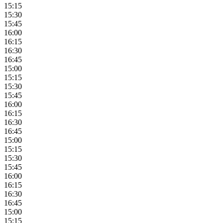
15:15
15:30
15:45
16:00
16:15
16:30
16:45
15:00
15:15
15:30
15:45
16:00
16:15
16:30
16:45
15:00
15:15
15:30
15:45
16:00
16:15
16:30
16:45
15:00
15:15