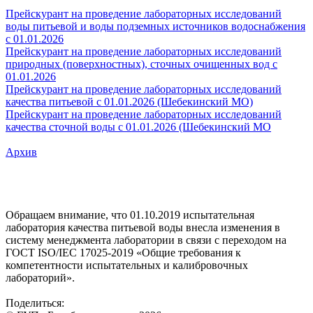
Прейскурант на проведение лабораторных исследований
воды питьевой и воды подземных источников водоснабжения
с 01.01.2026
Прейскурант на проведение лабораторных исследований
природных (поверхностных), сточных очищенных вод с
01.01.2026
Прейскурант на проведение лабораторных исследований
качества питьевой с 01.01.2026 (Шебекинский МО)
Прейскурант на проведение лабораторных исследований
качества сточной воды с 01.01.2026 (Шебекинский МО
Архив
Обращаем внимание, что 01.10.2019 испытательная
лаборатория качества питьевой воды внесла изменения в
систему менеджмента лаборатории в связи с переходом на
ГОСТ ISO/IEC 17025-2019 «Общие требования к
компетентности испытательных и калибровочных
лабораторий».
Поделиться: