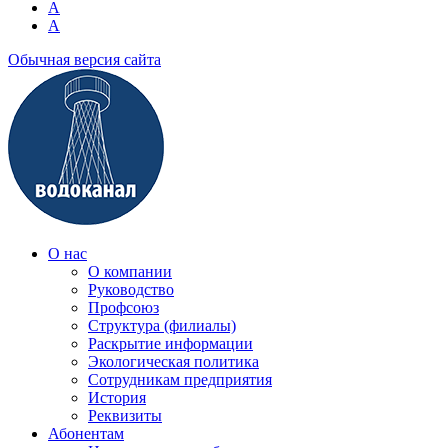
A
A
Обычная версия сайта
О нас
О компании
Руководство
Профсоюз
Структура (филиалы)
Раскрытие информации
Экологическая политика
Сотрудникам предприятия
История
Реквизиты
Абонентам