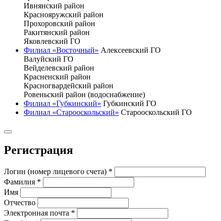
Ивнянский район
Краснояружский район
Прохоровский район
Ракитянский район
Яковлевский ГО
Филиал «Восточный»
Алексеевский ГО
Валуйский ГО
Вейделевский район
Красненский район
Красногвардейский район
Ровеньский район (водоснабжение)
Филиал «Губкинский»
Губкинский ГО
Филиал «Старооскольский»
Старооскольский ГО
Регистрация
Логин (номер лицевого счета)
*
Фамилия
*
Имя
Отчество
Электронная почта
*