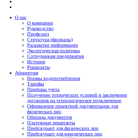
О нас
О компании
Руководство
Профсоюз
Структура (филиалы)
Раскрытие информации
Экологическая политика
Сотрудникам предприятия
История
Реквизиты
Абонентам
Нормы водопотребления
Тарифы
Приборы учета
Получение технических условий и заключение
договоров на технологическое подключение
Оформление проектной документации для
физических лиц
Образцы документов
Платежные реквизиты
Прейскурант для физических лиц
Прейскурант для юридических лиц