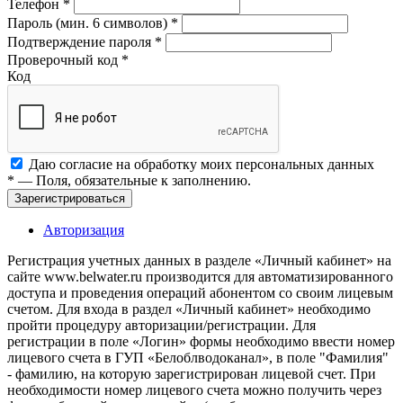
Телефон
*
Пароль (мин. 6 символов)
*
Подтверждение пароля
*
Проверочный код
*
Код
Даю согласие на обработку моих
персональных данных
*
— Поля, обязательные к заполнению.
Зарегистрироваться
Авторизация
Регистрация учетных данных в разделе «Личный кабинет» на
сайте www.belwater.ru производится для автоматизированного
доступа и проведения операций абонентом со своим лицевым
счетом. Для входа в раздел «Личный кабинет» необходимо
пройти процедуру авторизации/регистрации. Для
регистрации в поле «Логин» формы необходимо ввести номер
лицевого счета в ГУП «Белоблводоканал», в поле "Фамилия"
- фамилию, на которую зарегистрирован лицевой счет. При
необходимости номер лицевого счета можно получить через