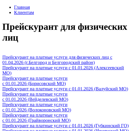
Главная
Клиентам
Прейскурант для физических
лиц
Прейскурант на платные услуги для физических лиц с
01.04.2026 (г.Белгород и Белгородский район)
Прейскурант на платные услуги с 01.01.2026 (Алексеевский
МО)
Прейскурант на платные услуги
с
01.01.2026
(Борисовский
МО
)
Прейскурант на платные услуги с
01.01.2026
(Валуйский
МО
)
Прейскурант на платные услуги
с
01.01.2026
(Вейделевский
МО
)
Прейскурант на платные услуги
с
01.01.2026
(Волоконовский
МО
)
Прейскурант на платные услуги
с
01.01.2026
(Грайворонский
МО
)
Прейскурант на платные услуги с
01.01.2026
(Губкинский ГО)
Прейскурант на платные услуги с
01.01.2026
(Ивнянский
МО
)