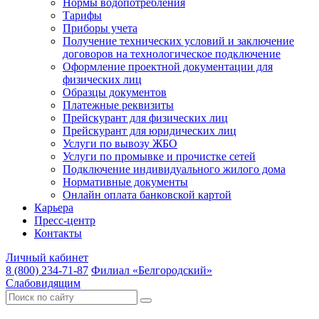
Нормы водопотребления
Тарифы
Приборы учета
Получение технических условий и заключение
договоров на технологическое подключение
Оформление проектной документации для
физических лиц
Образцы документов
Платежные реквизиты
Прейскурант для физических лиц
Прейскурант для юридических лиц
Услуги по вывозу ЖБО
Услуги по промывке и прочистке сетей
Подключение индивидуального жилого дома
Нормативные документы
Онлайн оплата банковской картой
Карьера
Пресс-центр
Контакты
Личный кабинет
8 (800) 234-71-87
Филиал «Белгородский»
Слабовидящим