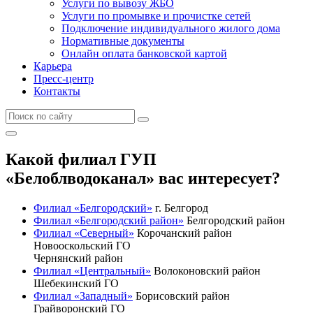
Услуги по вывозу ЖБО
Услуги по промывке и прочистке сетей
Подключение индивидуального жилого дома
Нормативные документы
Онлайн оплата банковской картой
Карьера
Пресс-центр
Контакты
Какой филиал ГУП
«Белоблводоканал» вас интересует?
Филиал «Белгородский»
г. Белгород
Филиал «Белгородский район»
Белгородский район
Филиал «Северный»
Корочанский район
Новооскольский ГО
Чернянский район
Филиал «Центральный»
Волоконовский район
Шебекинский ГО
Филиал «Западный»
Борисовский район
Грайворонский ГО