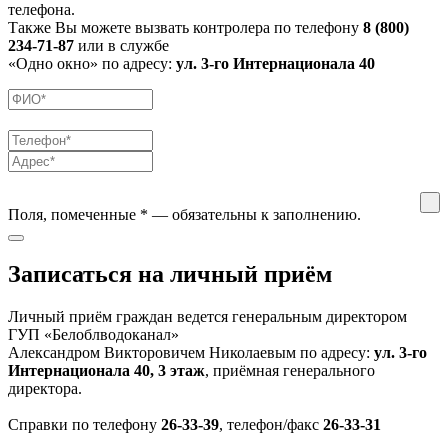
телефона.
Также Вы можете вызвать контролера по телефону
8 (800)
234-71-87
или в службе
«Одно окно» по адресу:
ул. 3-го Интернационала 40
Поля, помеченные
*
— обязательны к заполнению.
Записаться на личный приём
Личный приём граждан ведется генеральным директором
ГУП «Белоблводоканал»
Александром Викторовичем Николаевым по адресу:
ул. 3-го
Интернационала 40, 3 этаж
, приёмная генерального
директора.
Справки по телефону
26-33-39
, телефон/факс
26-33-31