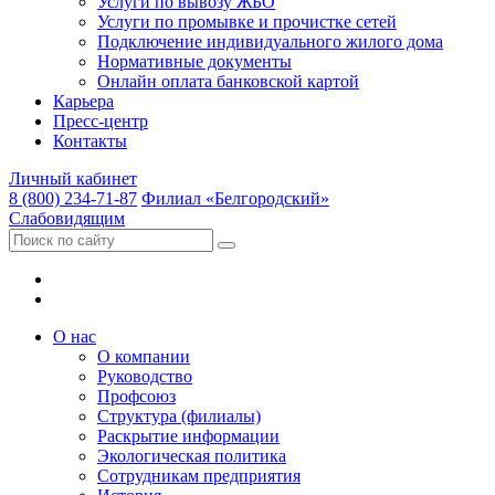
Услуги по вывозу ЖБО
Услуги по промывке и прочистке сетей
Подключение индивидуального жилого дома
Нормативные документы
Онлайн оплата банковской картой
Карьера
Пресс-центр
Контакты
Личный кабинет
8 (800) 234-71-87
Филиал «Белгородский»
Слабовидящим
О нас
О компании
Руководство
Профсоюз
Структура (филиалы)
Раскрытие информации
Экологическая политика
Сотрудникам предприятия