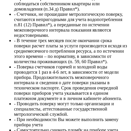
соблюдаться собственником квартиры или
домовладения (п.34 д) Правил*).
- Счетчики, не прошедшие метрологическую поверку,
считаются непригодными для учета водопотребления
п.81 (12) Правил*), а переданные по истечении
межповерочного интервала показания являются
недостоверными.
- В течение трех месяцев после окончании срока
поверки расчет платы за услуги производится исходя из
среднемесячного потребления ресурса, а по истечении
этого времени – по нормативу, в зависимости от
количества проживающих (п. 59, 60 Правил*).
- Поверка счетчиков горячей и холодной воды
проводится 1 раз в 4-6 лет, в зависимости от модели
прибора. Продолжительность межповерочного
интервала и сведения о дате поверки указаны в
техническом паспорте. Срок проведения очередной
поверки приборов учета указывается в едином
платежном документе и в личном кабинете абонента.
- Проводить поверку могут только организации и
специалисты, аттестованные государственной
метрологической службой.
- При необходимости Вы можете выполнить замену
прибора учета
- Самостоятельно снимать пломбу на приборе учета