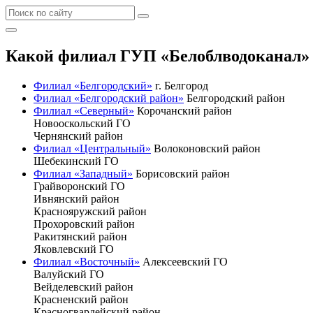
Какой филиал ГУП «Белоблводоканал» 
Филиал «Белгородский»
г. Белгород
Филиал «Белгородский район»
Белгородский район
Филиал «Северный»
Корочанский район
Новооскольский ГО
Чернянский район
Филиал «Центральный»
Волоконовский район
Шебекинский ГО
Филиал «Западный»
Борисовский район
Грайворонский ГО
Ивнянский район
Краснояружский район
Прохоровский район
Ракитянский район
Яковлевский ГО
Филиал «Восточный»
Алексеевский ГО
Валуйский ГО
Вейделевский район
Красненский район
Красногвардейский район