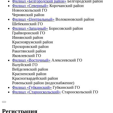
Филиал «Белгородский район»
Белгородский район
Филиал «Северный»
Корочанский район
Новооскольский ГО
Чернянский район
Филиал «Центральный»
Волоконовский район
Шебекинский ГО
Филиал «Западный»
Борисовский район
Грайворонский ГО
Ивнянский район
Краснояружский район
Прохоровский район
Ракитянский район
Яковлевский ГО
Филиал «Восточный»
Алексеевский ГО
Валуйский ГО
Вейделевский район
Красненский район
Красногвардейский район
Ровеньский район (водоснабжение)
Филиал «Губкинский»
Губкинский ГО
Филиал «Старооскольский»
Старооскольский ГО
Регистрация