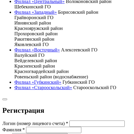
Филиал «Центральный»
Волоконовский район
Шебекинский ГО
Филиал «Западный»
Борисовский район
Грайворонский ГО
Ивнянский район
Краснояружский район
Прохоровский район
Ракитянский район
Яковлевский ГО
Филиал «Восточный»
Алексеевский ГО
Валуйский ГО
Вейделевский район
Красненский район
Красногвардейский район
Ровеньский район (водоснабжение)
Филиал «Губкинский»
Губкинский ГО
Филиал «Старооскольский»
Старооскольский ГО
Регистрация
Логин (номер лицевого счета)
*
Фамилия
*