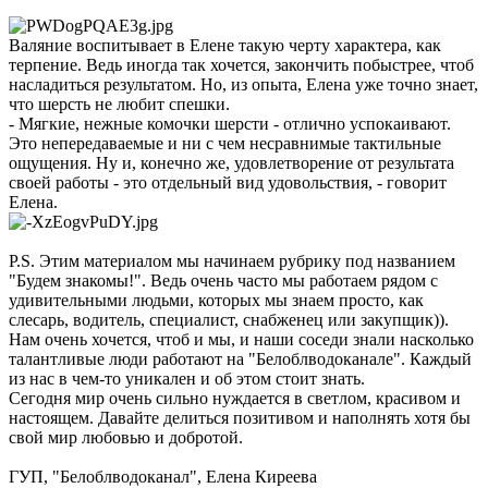
Валяние воспитывает в Елене такую черту характера, как
терпение. Ведь иногда так хочется, закончить побыстрее, чтоб
насладиться результатом. Но, из опыта, Елена уже точно знает,
что шерсть не любит спешки.
- Мягкие, нежные комочки шерсти - отлично успокаивают.
Это непередаваемые и ни с чем несравнимые тактильные
ощущения. Ну и, конечно же, удовлетворение от результата
своей работы - это отдельный вид удовольствия, - говорит
Елена.
P.S. Этим материалом мы начинаем рубрику под названием
"Будем знакомы!". Ведь очень часто мы работаем рядом с
удивительными людьми, которых мы знаем просто, как
слесарь, водитель, специалист, снабженец или закупщик)).
Нам очень хочется, чтоб и мы, и наши соседи знали насколько
талантливые люди работают на "Белоблводоканале". Каждый
из нас в чем-то уникален и об этом стоит знать.
Сегодня мир очень сильно нуждается в светлом, красивом и
настоящем. Давайте делиться позитивом и наполнять хотя бы
свой мир любовью и добротой.
ГУП, "Белоблводоканал", Елена Киреева