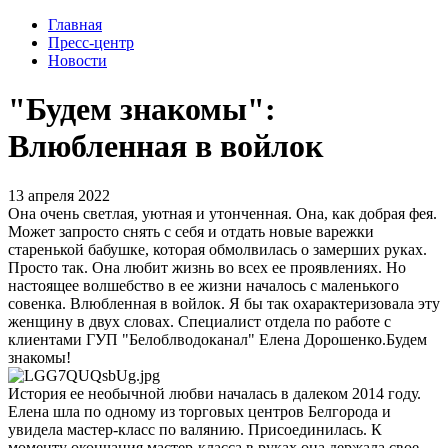
Главная
Пресс-центр
Новости
"Будем знакомы":
Влюбленная в войлок
13 апреля 2022
Она очень светлая, уютная и утонченная. Она, как добрая фея.
Может запросто снять с себя и отдать новые варежки
старенькой бабушке, которая обмолвилась о замерших руках.
Просто так. Она любит жизнь во всех ее проявлениях. Но
настоящее волшебство в ее жизни началось с маленького
совенка. Влюбленная в войлок. Я бы так охарактеризовала эту
женщину в двух словах. Специалист отдела по работе с
клиентами ГУП "Белоблводоканал" Елена Дорошенко.Будем
знакомы!
История ее необычной любви началась в далеком 2014 году.
Елена шла по одному из торговых центров Белгорода и
увидела мастер-класс по валянию. Присоединилась. К
моменту окончания мастер-класса в руках она держала свое