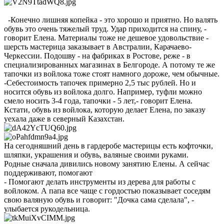
-Конечно лишняя копейка - это хорошо и приятно. Но валять
обувь это очень тяжелый труд. Удар приходится на спину, -
говорит Елена. Материалы тоже не дешевое удовольствие -
шерсть мастерица заказывает в Австралии, Карачаево-
Черкессии. Подошву - на фабриках в Ростове, реже - в
специализированных магазинах в Белгороде. А потому те же
тапочки из войлока тоже стоят намного дороже, чем обычные.
-Себестоимость тапочек примерно 2,5 тыс рублей. Но и
носится обувь из войлока долго. Например, туфли можно
смело носить 3-4 года, тапочки - 5 лет,- говорит Елена.
Кстати, обувь из войлока, которую делает Елена, по заказу
уехала даже в северный Казахстан.
На сегодняшний день в гардеробе мастерицы есть кофточки,
шляпки, украшения и обувь, валяные своими руками.
Родные сначала дивились новому занятию Елены. А сейчас
поддерживают, помогают
- Помогают делать инструменты из дерева для работы с
войлоком. А папа все чаще с гордостью показывает соседям
свою валяную обувь и говорит: "Дочка сама сделала", -
улыбается рукодельница.