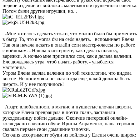
первое изделие из войлока - маленького игрушечного совенка.
Потом были другие игрушки, но...
-Мне хотелось сделать что-то, что можно было бы применить
в быту. То, что я могла бы на себя надеть, - вспоминает Елена.
Так она начала искать в онлайн сети мастер-классы по работе
с войлоком. - Нашла в интернете, как сделать шляпку,
варежки. А ночью мне приснился сон, как я делала валенки.
Еле дождалась утра, чтоб начать работу, - улыбается
мастерица.
Утром Елена валяла валенки по той технологии, что видела
во сне. Не понимая и не зная тогда еще, какой должна быть
шерсть. И у нее получилось!
Азарт, влюбленность в мягкие и пушистые клочки шерсти,
которые Елена превращала в почти ткань, заставили
рукодельницу пойти дальше. Окончив питерский онлайн-
колледж по валянию обуви Ирины Авраменко, наша героиня
сваляла первые свои домашние тапочки.
Сегодня ассортимент обуви из войлока у Елены очень широк: