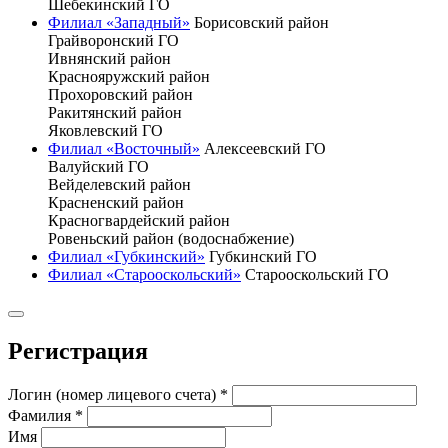
Шебекинский ГО
Филиал «Западный»
Борисовский район
Грайворонский ГО
Ивнянский район
Краснояружский район
Прохоровский район
Ракитянский район
Яковлевский ГО
Филиал «Восточный»
Алексеевский ГО
Валуйский ГО
Вейделевский район
Красненский район
Красногвардейский район
Ровеньский район (водоснабжение)
Филиал «Губкинский»
Губкинский ГО
Филиал «Старооскольский»
Старооскольский ГО
Регистрация
Логин (номер лицевого счета)
*
Фамилия
*
Имя