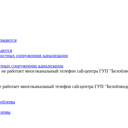
жаются
стных сооружениях канализации
е работает многоканальный телефон call-центра ГУП "Белоблвод
блемы