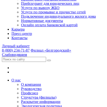
Прейскурант для юридических лиц
Услуги по вывозу ЖБО
Услуги по промывке и прочистке сетей
Подключение индивидуального жилого дома
Нормативные документы
Онлайн оплата банковской картой
Карьера
Пресс-центр
Контакты
Личный кабинет
8 (800) 234-71-87
Филиал «Белгородский»
Слабовидящим
О нас
О компании
Руководство
Профсоюз
Структура (филиалы)
Раскрытие информации
Экологическая политика