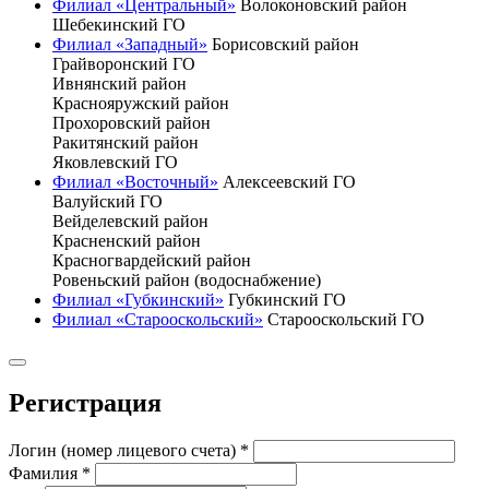
Филиал «Центральный»
Волоконовский район
Шебекинский ГО
Филиал «Западный»
Борисовский район
Грайворонский ГО
Ивнянский район
Краснояружский район
Прохоровский район
Ракитянский район
Яковлевский ГО
Филиал «Восточный»
Алексеевский ГО
Валуйский ГО
Вейделевский район
Красненский район
Красногвардейский район
Ровеньский район (водоснабжение)
Филиал «Губкинский»
Губкинский ГО
Филиал «Старооскольский»
Старооскольский ГО
Регистрация
Логин (номер лицевого счета)
*
Фамилия
*