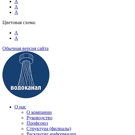
A
A
A
Цветовая схема:
A
A
Обычная версия сайта
О нас
О компании
Руководство
Профсоюз
Структура (филиалы)
Раскрытие информации