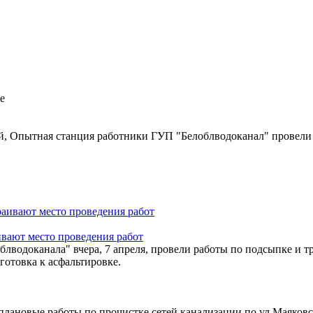
кий, Опытная станция работники ГУП "Белоблводоканал" провели
ивают место проведения работ
лводоканала" вчера, 7 апреля, провели работы по подсыпке и т
готовка к асфальтировке.
плановые работы по прочистке сетей канализации по ул.Маяковско