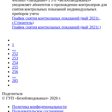
Филиал «Западный» ГУП «Белоблводоканал»
уведомляет абонентов о прохождении контролеров для
снятия контрольных показаний индивидуальных
приборов учета
График снятия контрольных показаний (май 2021г.,
г.Строитель)
График снятия контрольных показаний (май 2021г.)
1
…
252
253
254
255
256
…
285
Поделиться:
© ГУП «Белоблводоканал» 2026 г.
Политика конфиденциальности
Пользовательское соглашение