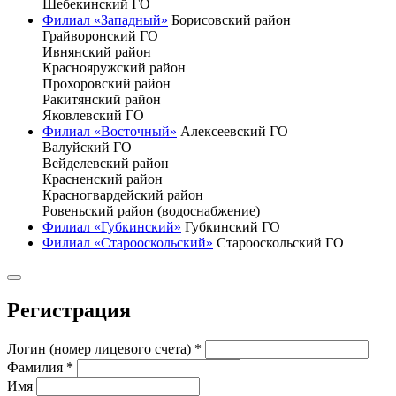
Шебекинский ГО
Филиал «Западный»
Борисовский район
Грайворонский ГО
Ивнянский район
Краснояружский район
Прохоровский район
Ракитянский район
Яковлевский ГО
Филиал «Восточный»
Алексеевский ГО
Валуйский ГО
Вейделевский район
Красненский район
Красногвардейский район
Ровеньский район (водоснабжение)
Филиал «Губкинский»
Губкинский ГО
Филиал «Старооскольский»
Старооскольский ГО
Регистрация
Логин (номер лицевого счета)
*
Фамилия
*
Имя