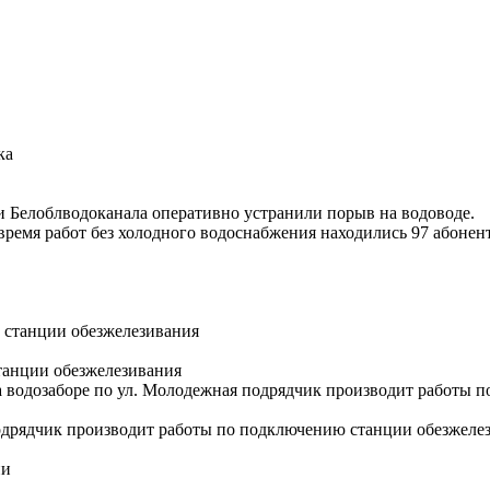
ики Белоблводоканала оперативно устранили порыв на водоводе.
 время работ без холодного водоснабжения находились 97 абонен
танции обезжелезивания
на водозаборе по ул. Молодежная подрядчик производит работы 
одрядчик производит работы по подключению станции обезжелези