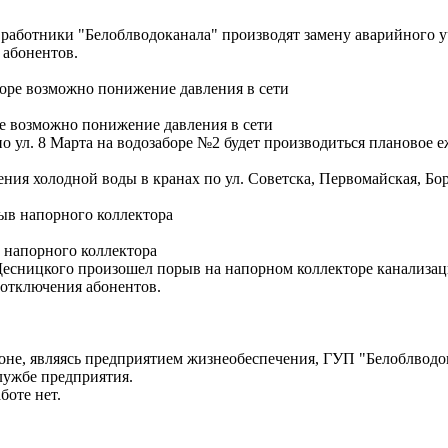
100 работники "Белоблводоканала" производят замену аварийного
 абонентов.
ре возможно понижение давления в сети
 по ул. 8 Марта на водозаборе №2 будет производиться плановое 
ния холодной воды в кранах по ул. Советска, Первомайская, Бо
 напорного коллектора
. Десницкого произошел порыв на напорном коллекторе канализац
з отключения абонентов.
ионе, являясь предприятием жизнеобеспечения, ГУП "Белоблводо
лужбе предприятия.
боте нет.